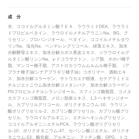
成 分
水、ココイルグルタミン酸ＴＥＡ、ラウラミドDEA、ラウラミ
ドプロピルベタイン、ラウロイルメチルアラニンNa、BG、グ
リセリン、プロパンジオール、ベタイン、ココイルメチルタウ
リンNa、塩化Na、ペンチレングリコール、緑藻エキス、加水
分解酵母エキス、加水分解カボス果皮エキス、ジラウロイルグ
ルタミン酸リシンNa、γ-ドコラサクトン、シア脂、ホホバ種子
脂、マンゴー種子脂、アストロカリウムムルムル種子脂、（ア
ブラナ種子油/シナアブラギリ種子油）コポリマー、酒粕エキ
ス、加水分解コラーゲン、サトウカエデ樹液、セテアラミドエ
チルジエトニウム加水分解コメタンパク、加水分解コラーゲン
PGプロピルメチルシランジオール、スフィンゴ糖脂質、コメヌ
カスフィンゴ糖脂質、メロン胎座エキス、1,2-ヘキサンジオー
ル、カプリリルグリコール、ポリクオタニウム-10、ラウリン
酸ポリグリセリル-2、カプリン酸グリセリル、カプリル酸グリ
セリル、ラウロイルアルギニン、エチルヘキシルグリセリン、
ココイルアルギニンエチルPCA、ラウリン酸ポリグリセリ
ル-10、ポリクオタニウム-47、セバシン酸ジエチル、ポリクオ
タニウム-53、酸化銀、アルギニン、フィチン酸、DPG、トコ