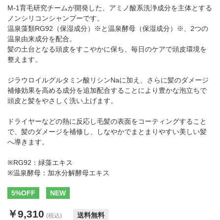
M-1育毛研究チームが開発した、アミノ酸系洗浄成分を主体とする
ノンシリコンシャンプーです。
温泉藻類RG92（保湿成分）※と温泉酵母（保湿成分）※、2つの
温泉由来成分を配合。
髪の土台となる頭皮をすこやかに保ち、毎日のケアで頭皮環境を
整えます。
ジラウロイルグルタミン酸リシンNaに加え、さらに髪のダメージ
補修効果を高める成分を追加配合することにより豊かな泡立ちで
頭皮と髪をやさしく洗い上げます。
ドライヤーなどの熱に反応し毛髪の表面をコーティングすること
で、髪のダメージを補修し、しなやかでまとまりやすい美しい髪
へ導きます。
※RG92：緑藻エキス
※温泉酵母：加水分解酵母エキス
5%OFF
NEW
￥9,310
送料無料
(税込)