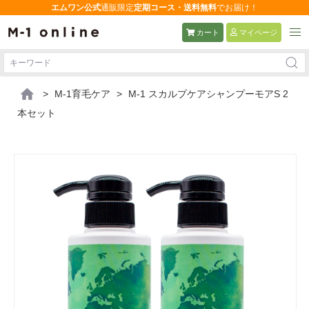
エムワン公式
通販限定
定期コース・送料無料
でお届け！
カート
マイページ
>
M-1育毛ケア
>
M-1 スカルプケアシャンプーモアS 2
本セット