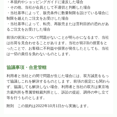
・本規約やショッピングガイドに違反した場合
・その他、当社が会員として不適切と判断した場合
・当社基準によって、販売条件に数量制限を設けている場合に
制限を越えたご注文をお受けした場合
・当社基準によって、転売、再販売または営利目的の恐れがあ
るご注文をお受けした場合
前項の状況について問題がないことが明らかになるまで、当社
は出荷を見合わせることがあります。当社が前
2
項の措置をと
ったことで、お客様に不利益や損害が発生したとしても、当社
は一切の責任を負わないものとします。
協議事項・合意管轄
利用者と当社との間で問題が生じた場合には、双方誠意をもっ
て協議しこれを解決するものとしま す。前項の規定にも関わら
ず、協議しても解決しない場合、利用者と当社の双方は東京地
方裁判所を専属管轄裁判所とし、訴訟の提起、調停の申し立て
等を行うものとします。
附則 この規約は
2022
年
10
月
1
日から実施します。