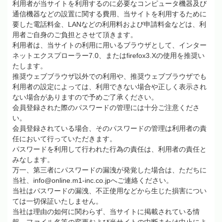
利用者が当サイトを利用するのに必要なコンピュータ機器及び
通信機器などの設置に関する費用、当サイトを利用するために
要した電話料金、
LAN
などの利用料および申請料金などは、利
用者ご自身のご負担とさせて頂きます。
利用者は、当サイトの利用に用いるブラウザとして、インター
ネットエクスプローラー
7.0
、または
firefox3.X
の使用を推奨い
たします。
推奨ウェブブラウザ以外での利用や、推奨ウェブブラウザでも
利用者の設定によっては、利用できない場合や正しく表示され
ない場合がありますので予めご了承ください。
会員登録された際のパスワードの管理には十分ご注意くださ
い。
会員登録されている場合、そのパスワードの管理は利用者の責
任において行っていただきます。
パスワードを利用して行われた行為の責任は、利用者の責任と
みなします。
万一、第三者にパスワードの漏洩が発覚した場合は、ただちに
当社、
info@online.m1-inc.co.jp
へご連絡ください。
当社はパスワードの漏洩、不正使用などから生じた損害につい
ては一切保証いたしません。
当社は理由の如何に関わらず、当サイトに掲載されている情