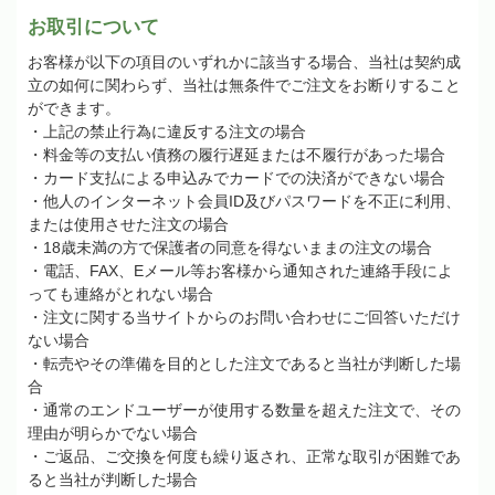
お取引について
お客様が以下の項目のいずれかに該当する場合、当社は契約成
立の如何に関わらず、当社は無条件でご注文をお断りすること
ができます。
・上記の禁止行為に違反する注文の場合
・料金等の支払い債務の履行遅延または不履行があった場合
・カード支払による申込みでカードでの決済ができない場合
・他人のインターネット会員
ID
及びパスワードを不正に利用、
または使用させた注文の場合
・
18
歳未満の方で保護者の同意を得ないままの注文の場合
・電話、
FAX
、
E
メール等お客様から通知された連絡手段によ
っても連絡がとれない場合
・注文に関する当サイトからのお問い合わせにご回答いただけ
ない場合
・転売やその準備を目的とした注文であると当社が判断した場
合
・通常のエンドユーザーが使用する数量を超えた注文で、その
理由が明らかでない場合
・ご返品、ご交換を何度も繰り返され、正常な取引が困難であ
ると当社が判断した場合