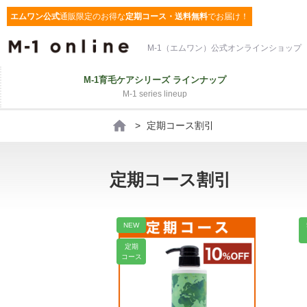
エムワン公式
通販限定
のお得な
定期コース・送料無料
でお届け！
M-1（エムワン）公式オンラインショップ
M-1育毛ケアシリーズ ラインナップ
M-1 series lineup
>
定期コース割引
定期コース割引
NEW
定期
コース